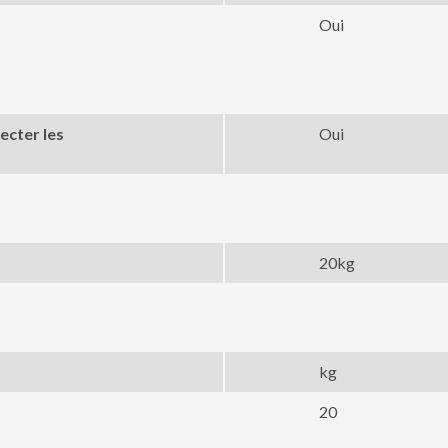
Oui
ecter les
Oui
20kg
kg
20