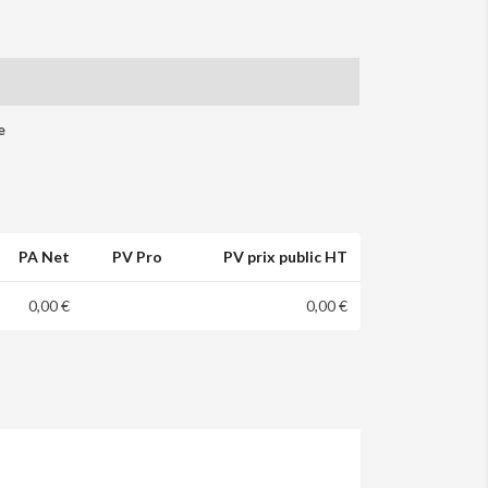
e
PA Net
PV Pro
PV prix public HT
0,00 €
0,00 €