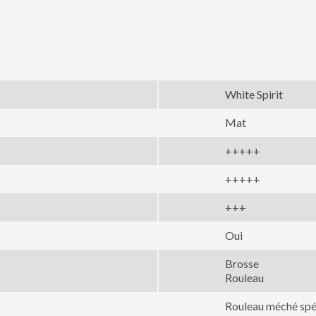
White Spirit
Mat
+++++
+++++
+++
Oui
Brosse
Rouleau
Rouleau méché spé