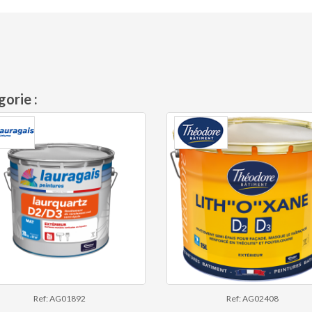
orie :
Ref: AG01892
Ref: AG02408