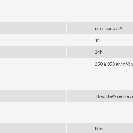
inférieur à 5%
4h
24h
250 à 350 gr/m²/c
Theolite® renforc
Non