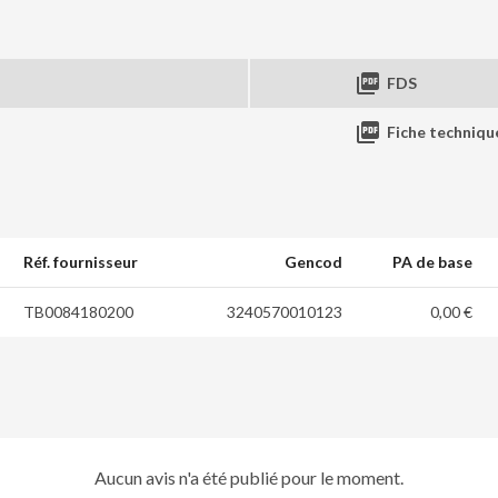

FDS

Fiche techniqu
Réf. fournisseur
Gencod
PA de base
TB0084180200
3240570010123
0,00 €
Aucun avis n'a été publié pour le moment.