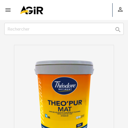


