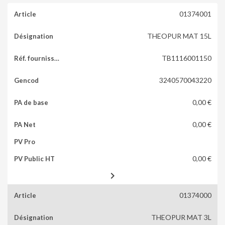
01374001
THEOPUR MAT 15L
TB1116001150
3240570043220
0,00 €
0,00 €
0,00 €

01374000
THEOPUR MAT 3L