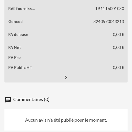
TB1116001030
3240570043213
0,00 €
0,00 €
0,00 €

chat
Commentaires (0)
Aucun avis n'a été publié pour le moment.