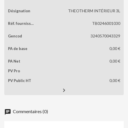
THEOTHERM INTÉRIEUR 3L
TB0246001030
3240570043329
0,00 €
0,00 €
0,00 €

chat
Commentaires (0)