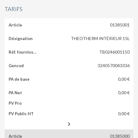
TARIFS
01385001
THEOTHERM INTÉRIEUR 15L
TB0246001150
3240570043336
0,00 €
0,00 €
0,00 €

01385000