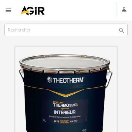


