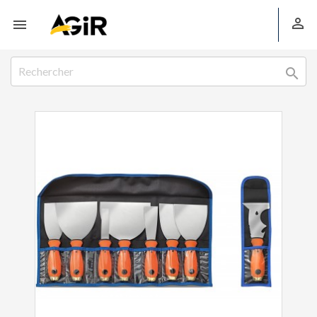


