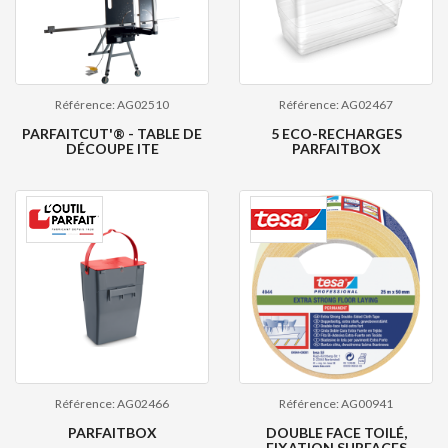
Référence: AG02510
Référence: AG02467
PARFAITCUT'® - TABLE DE
5 ECO-RECHARGES
DÉCOUPE ITE
PARFAITBOX
Référence: AG02466
Référence: AG00941
PARFAITBOX
DOUBLE FACE TOILÉ,
FIXATION SURFACES