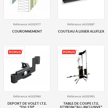
Référence: AG02977
Référence: AG02887
COURONNEMENT
COUTEAU À LISSER ALUFLEX
Référence: AG02980
Référence: AG02981
DEPORT DE VOLET I.T.E.
TABLE DE COUPE I.T.E.
"DV-170"
STYROM "ALL-INCLUSIVE"