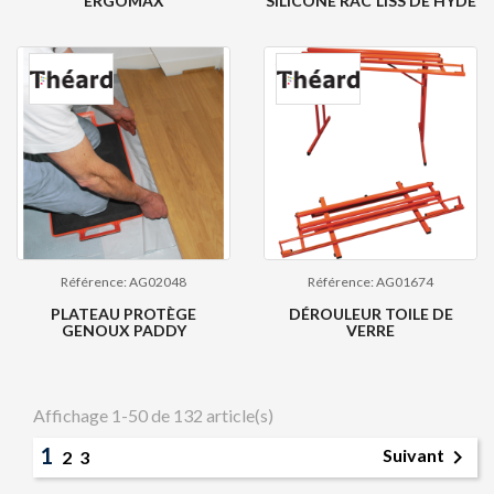
ERGOMAX
SILICONE RAC'LISS DE HYDE
Référence: AG02048
Référence: AG01674
PLATEAU PROTÈGE
DÉROULEUR TOILE DE
GENOUX PADDY
VERRE
Affichage 1-50 de 132 article(s)
1

Suivant
2
3