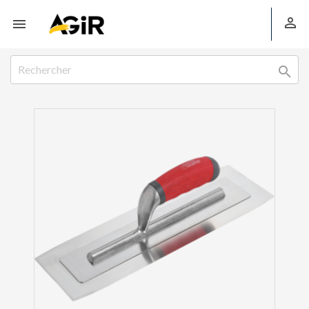


