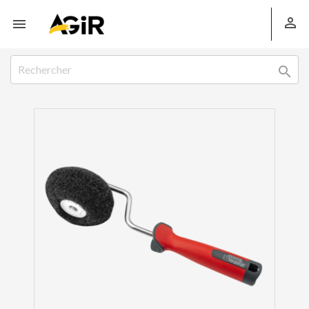


