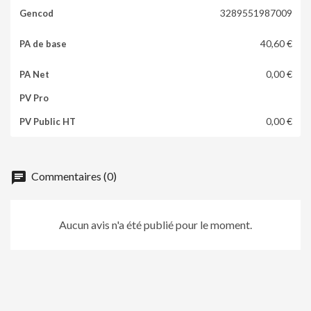
3289551987009
40,60 €
0,00 €
0,00 €
chat
Commentaires (0)
Aucun avis n'a été publié pour le moment.