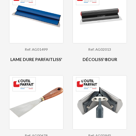
Ref: AG01499
Ref: AG02013
LAME DURE PARFAITLISS'
DÉCOLISS'®DUR
Ref: AG00678
Ref: AG02945