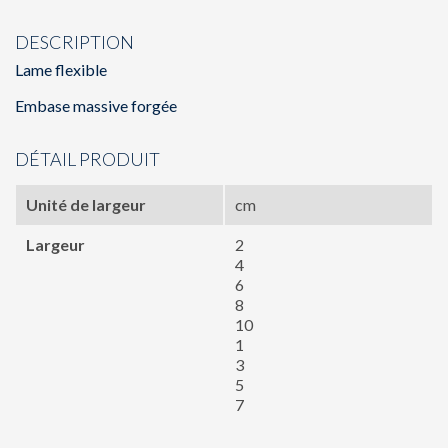
DESCRIPTION
Lame flexible
Embase massive forgée
DÉTAIL PRODUIT
Unité de largeur
cm
Largeur
2
4
6
8
10
1
3
5
7