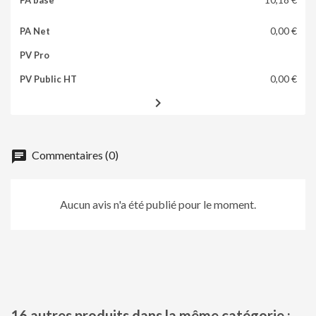
0,00 €
0,00 €

chat
Commentaires (0)
Aucun avis n'a été publié pour le moment.
16 autres produits dans la même catégorie :