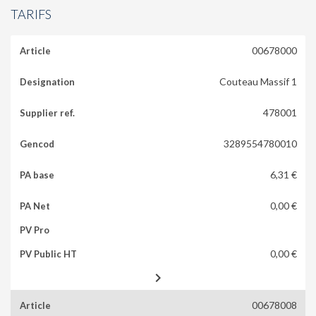
TARIFS
00678000
Couteau Massif 1
478001
3289554780010
6,31 €
0,00 €
0,00 €

00678008