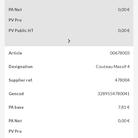
0,00 €
0,00 €

00678003
Couteau Massif 4
478004
3289554780041
7,81 €
0,00 €