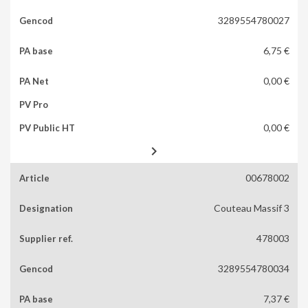
3289554780027
6,75 €
0,00 €
0,00 €

00678002
Couteau Massif 3
478003
3289554780034
7,37 €