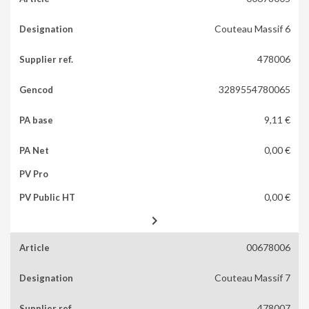
Couteau Massif 6
478006
3289554780065
9,11 €
0,00 €
0,00 €

00678006
Couteau Massif 7
478007