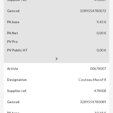
3289554780072
9,43 €
0,00 €
0,00 €

00678007
Couteau Massif 8
478008
3289554780089
10,18 €