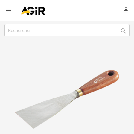


