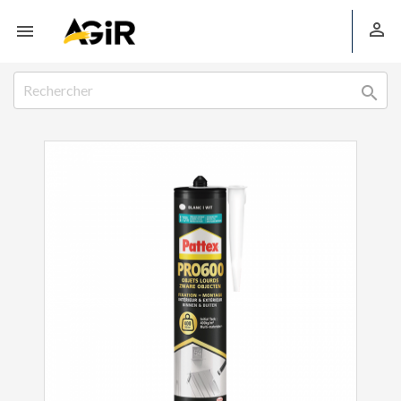


