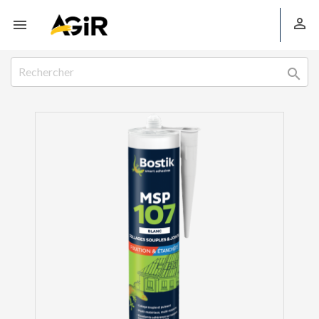


