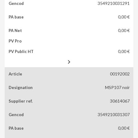
3549210031291
0,00 €
0,00 €
0,00 €

00192002
MSP107 noir
30614067
3549210031307
0,00 €