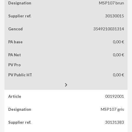
MSP107 brun
30130015
3549210031314
0,00 €
0,00 €
0,00 €

00192001
MSP107 gris
30131383