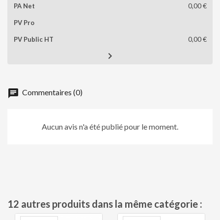
0,00 €
0,00 €

chat
Commentaires (0)
Aucun avis n'a été publié pour le moment.
12 autres produits dans la même catégorie :