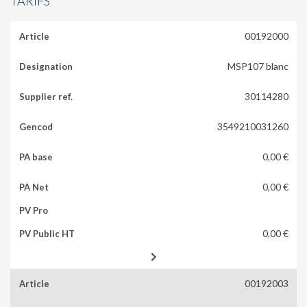
TARIFS
00192000
MSP107 blanc
30114280
3549210031260
0,00 €
0,00 €
0,00 €

00192003