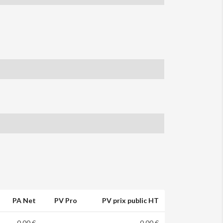
PA Net
PV Pro
PV prix public HT
0,00 €
0,00 €