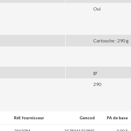
Oui
Cartouche : 290 g
gr
290
Réf. fournisseur
Gencod
PA de base
2963084
3178041310895
0,00 €