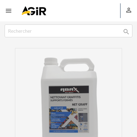


