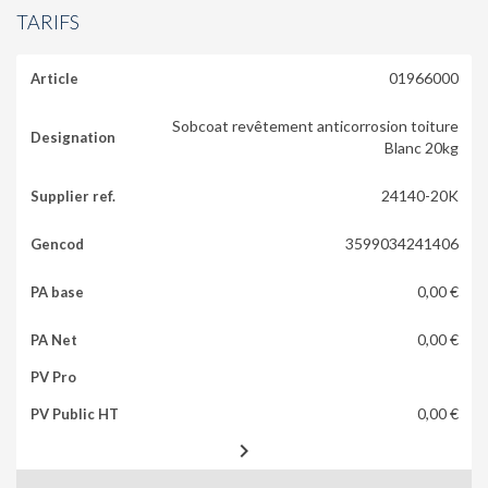
TARIFS
01966000
Sobcoat revêtement anticorrosion toiture
Blanc 20kg
24140-20K
3599034241406
0,00 €
0,00 €
0,00 €
