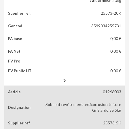
Gris ardoise 20kg
25573-20K
3599034255731
0,00 €
0,00 €
0,00 €

01966003
Sobcoat revêtement anticorrosion toiture
Gris ardoise 5kg
25573-5K