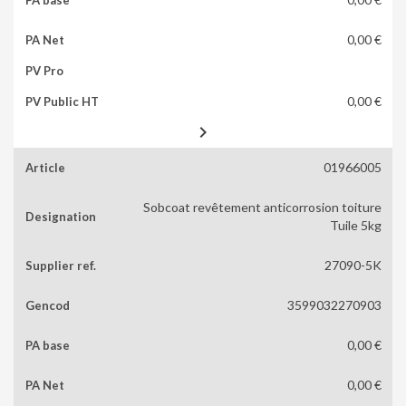
0,00 €
0,00 €

01966005
Sobcoat revêtement anticorrosion toiture
Tuile 5kg
27090-5K
3599032270903
0,00 €
0,00 €