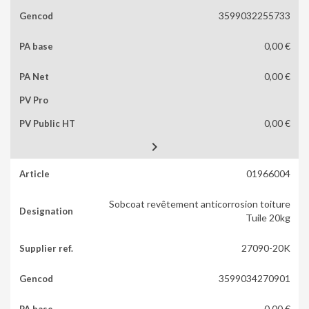
3599032255733
0,00 €
0,00 €
0,00 €

01966004
Sobcoat revêtement anticorrosion toiture
Tuile 20kg
27090-20K
3599034270901
0,00 €