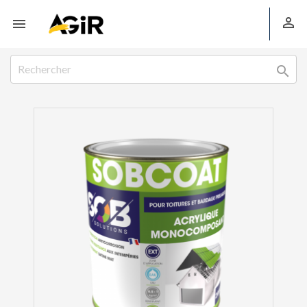


