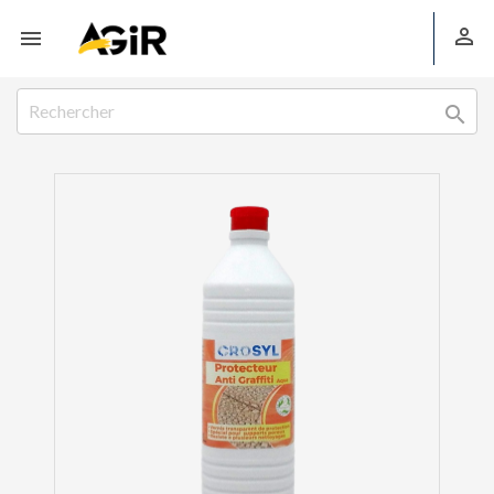


