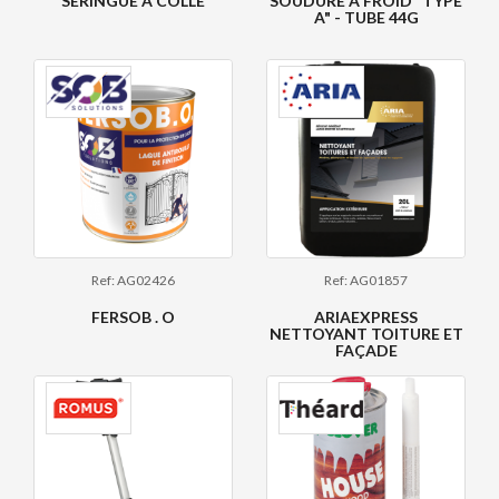
SERINGUE À COLLE
SOUDURE À FROID "TYPE
A" - TUBE 44G
Ref: AG02426
Ref: AG01857
FERSOB . O
ARIAEXPRESS
NETTOYANT TOITURE ET
FAÇADE