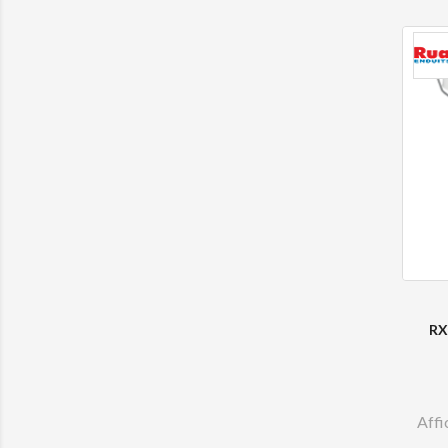
RX
Affi