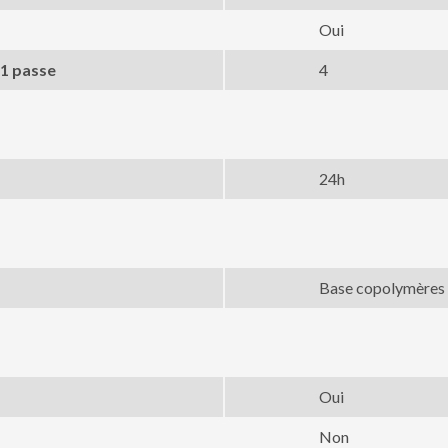
Oui
 1 passe
4
24h
Base copolymères 
Oui
Non