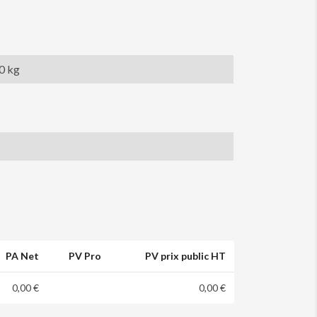
20 kg
PA Net
PV Pro
PV prix public HT
0,00 €
0,00 €