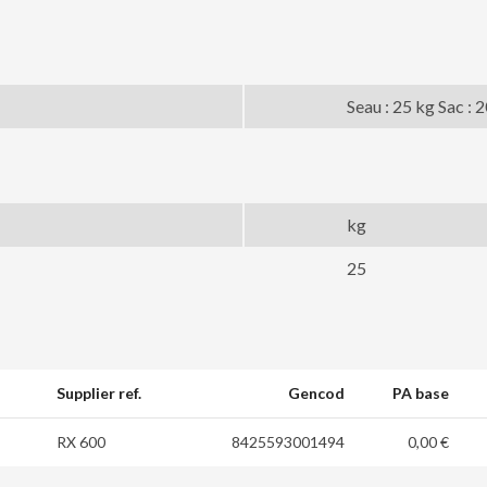
Seau : 25 kg Sac : 
kg
25
Supplier ref.
Gencod
PA base
RX 600
8425593001494
0,00 €