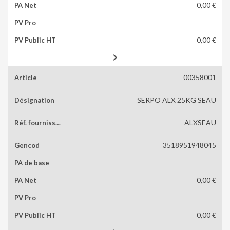
0,00 €
0,00 €

00358001
SERPO ALX 25KG SEAU
ALXSEAU
3518951948045
0,00 €
0,00 €