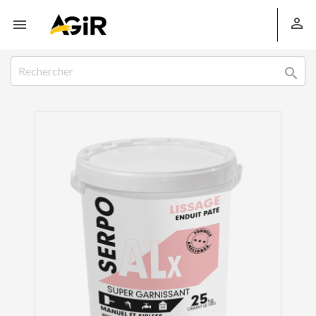


