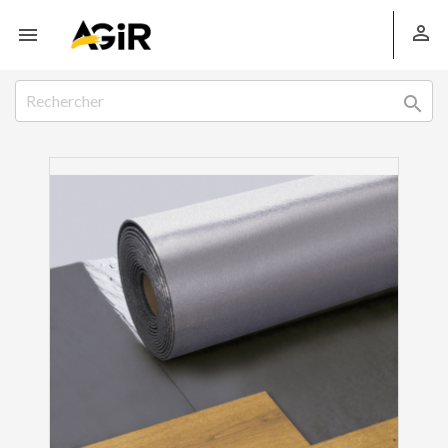


