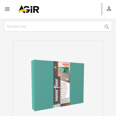


