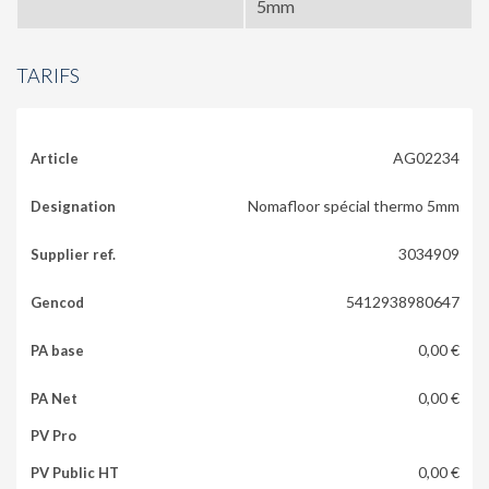
5mm
TARIFS
AG02234
Nomafloor spécial thermo 5mm
3034909
5412938980647
0,00 €
0,00 €
0,00 €