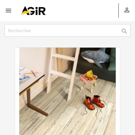


