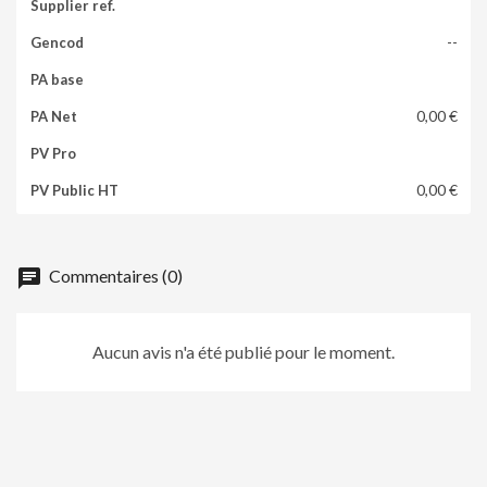
--
0,00 €
0,00 €
chat
Commentaires (0)
Aucun avis n'a été publié pour le moment.