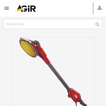


