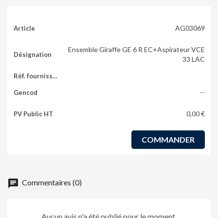
AG03069
Ensemble Giraffe GE 6 R EC+Aspirateur VCE
33 LAC
--
0,00 €
COMMANDER
chat
Commentaires (0)
Aucun avis n'a été publié pour le moment.