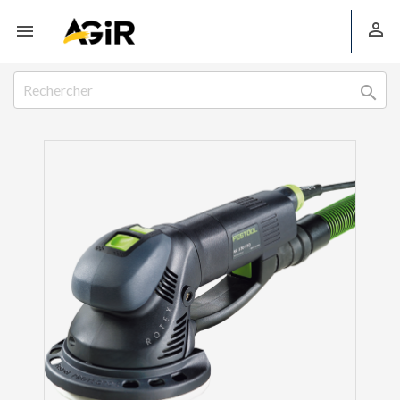


