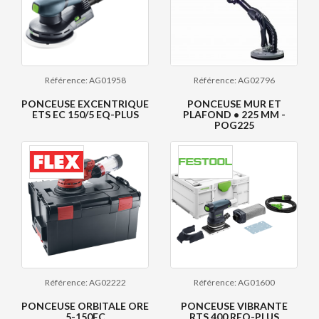
Référence: AG01958
Référence: AG02796
PONCEUSE EXCENTRIQUE
PONCEUSE MUR ET
ETS EC 150/5 EQ-PLUS
PLAFOND • 225 MM -
POG225
Référence: AG02222
Référence: AG01600
PONCEUSE ORBITALE ORE
PONCEUSE VIBRANTE
5-150EC
RTS 400 REQ-PLUS