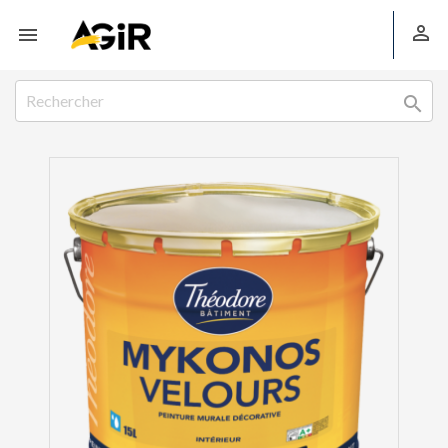


