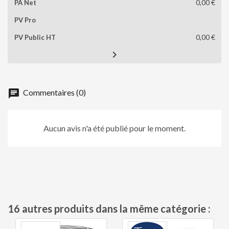
0,00 €
0,00 €

chat
Commentaires (0)
Aucun avis n'a été publié pour le moment.
16 autres produits dans la même catégorie :