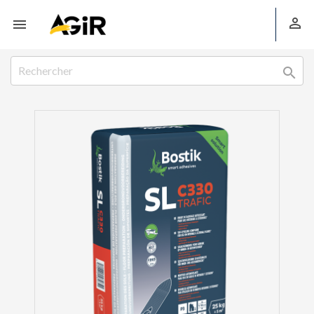


