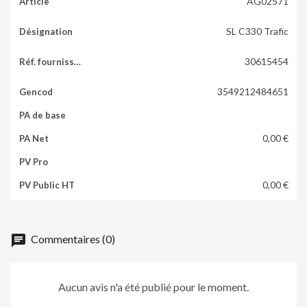
AG02571
SL C330 Trafic
30615454
3549212484651
0,00 €
0,00 €
chat
Commentaires (0)
Aucun avis n'a été publié pour le moment.