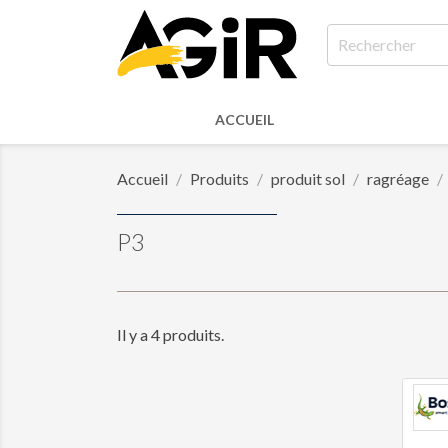
ACCUEIL
Accueil
Produits
produit sol
ragréage
P3
Il y a 4 produits.