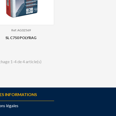
Ref: AG02569
SL C750 POLYRAG
chage 1-4 de 4 article(s)
ES INFORMATIONS
ns légales