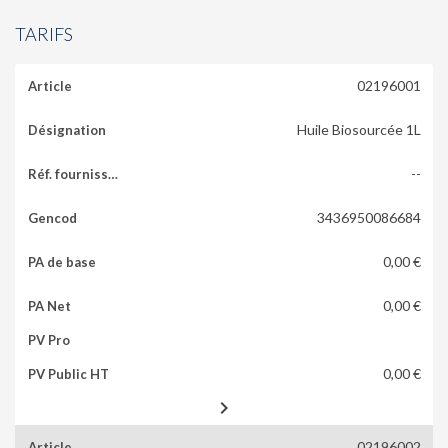
TARIFS
02196001
Huile Biosourcée 1L
--
3436950086684
0,00 €
0,00 €
0,00 €

02196002