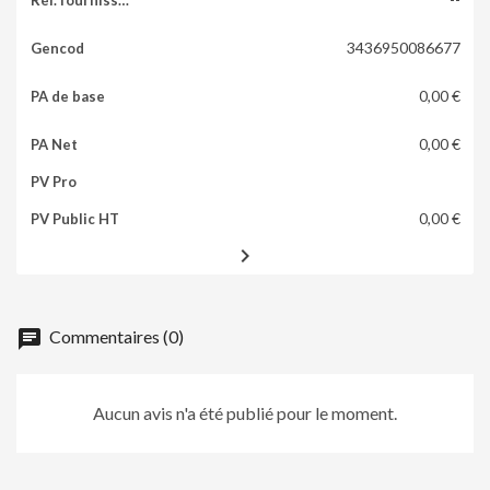
3436950086677
0,00 €
0,00 €
0,00 €

chat
Commentaires (0)
Aucun avis n'a été publié pour le moment.