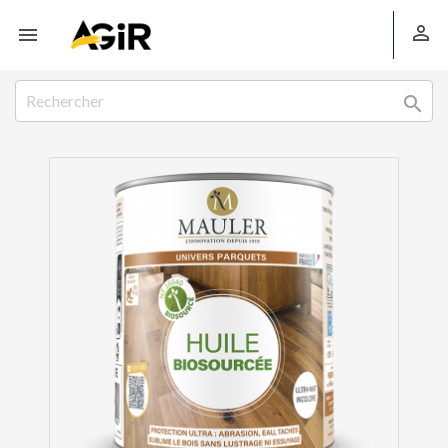


