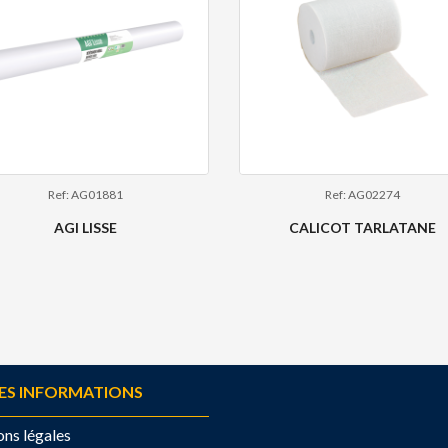
Ref: AG01881
Ref: AG02274
AGI LISSE
CALICOT TARLATANE
ES INFORMATIONS
ns légales