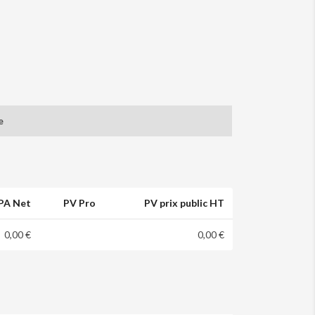
e
PA Net
PV Pro
PV prix public HT
0,00 €
0,00 €