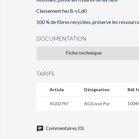
Classement feu B-s1,d0
100 % de fibres recyclées, préserve les ressource
DOCUMENTATION
Fiche technique
TARIFS
Article
Désignation
Réf. 
AG02747
AGILisse Pur
1004
chat
Commentaires (0)