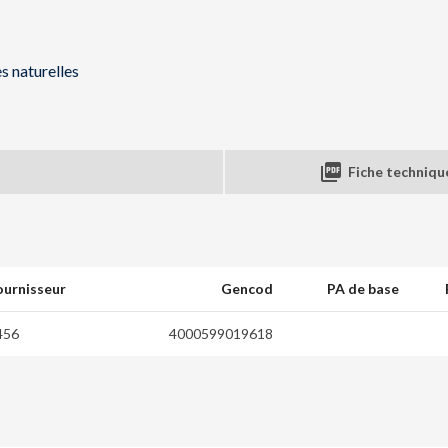
s naturelles

Fiche techniqu
fournisseur
Gencod
PA de base
456
4000599019618