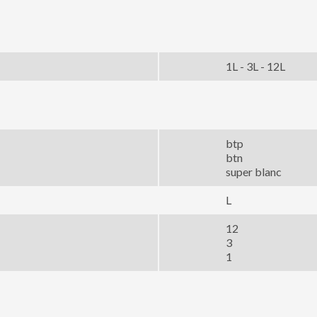
1L - 3L - 12L
btp
btn
super blanc
L
12
3
1