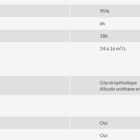
95%
6h
18h
14 à 16 m²/L
Glycérophtalique
Alkyde uréthane e
Oui
Oui