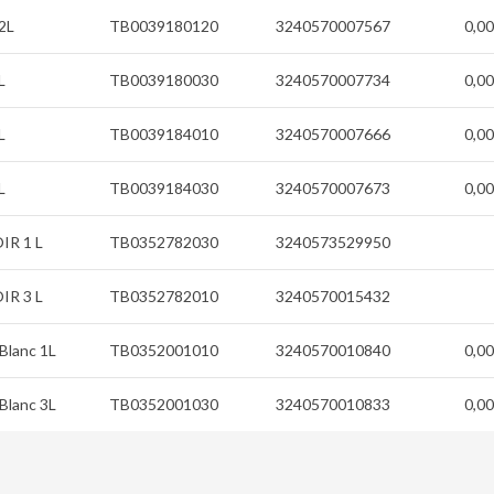
2L
TB0039180120
3240570007567
0,00
L
TB0039180030
3240570007734
0,00
L
TB0039184010
3240570007666
0,00
L
TB0039184030
3240570007673
0,00
IR 1 L
TB0352782030
3240573529950
IR 3 L
TB0352782010
3240570015432
Blanc 1L
TB0352001010
3240570010840
0,00
Blanc 3L
TB0352001030
3240570010833
0,00