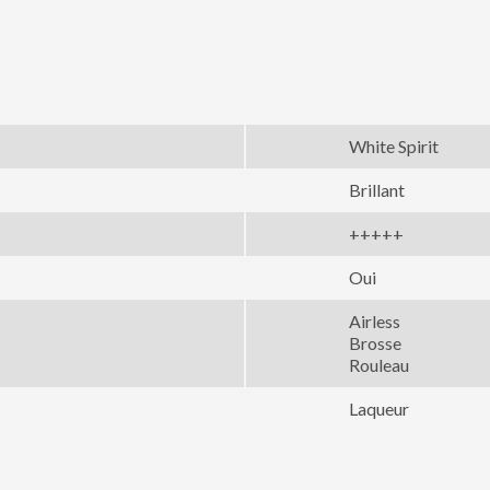
White Spirit
Brillant
+++++
Oui
Airless
Brosse
Rouleau
Laqueur