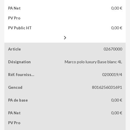
0,00 €
0,00 €

02670000
Marco polo luxury Base blanc 4L
0200019/4
8016256031691
0,00 €
0,00 €