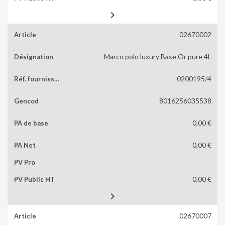

02670002
Marco polo luxury Base Or pure 4L
0200195/4
8016256035538
0,00 €
0,00 €
0,00 €

02670007