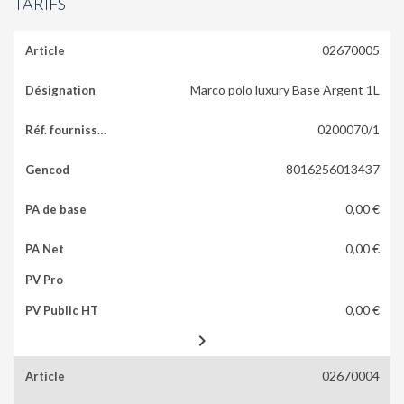
TARIFS
02670005
Marco polo luxury Base Argent 1L
0200070/1
8016256013437
0,00 €
0,00 €
0,00 €

02670004