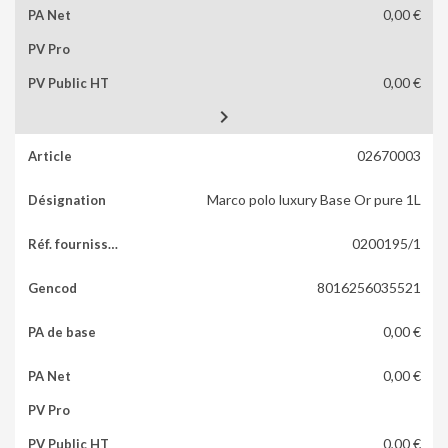
0,00 €
0,00 €

02670003
Marco polo luxury Base Or pure 1L
0200195/1
8016256035521
0,00 €
0,00 €
0,00 €