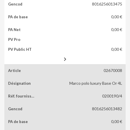
8016256013475
0,00 €
0,00 €
0,00 €

02670008
Marco polo luxury Base Or 4L
0200190/4
8016256013482
0,00 €