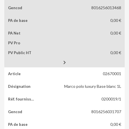
8016256013468
0,00 €
0,00 €
0,00 €

02670001
Marco polo luxury Base blanc 1L
0200019/1
8016256031707
0,00 €