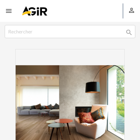


