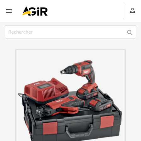


