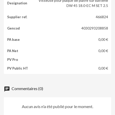
Visseuse pour plaque de plâtre sur batterie
DW 45 18.0-EC M SET 2.5
466824
4030293208858
0,00 €
0,00 €
0,00 €
chat
Commentaires (0)
Aucun avis n'a été publié pour le moment.