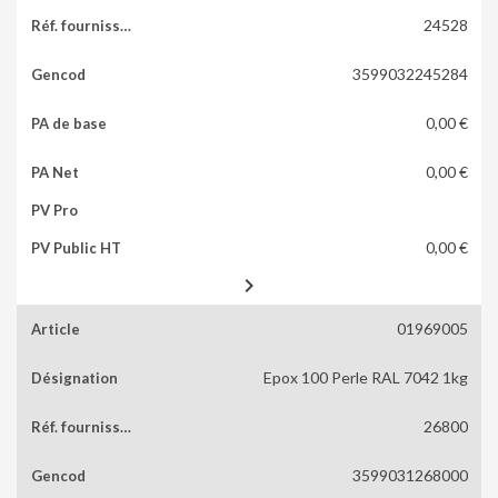
24528
3599032245284
0,00 €
0,00 €
0,00 €

01969005
Epox 100 Perle RAL 7042 1kg
26800
3599031268000