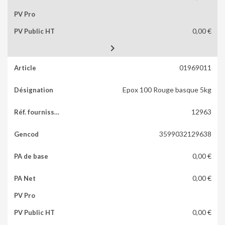
0,00 €

01969011
Epox 100 Rouge basque 5kg
12963
3599032129638
0,00 €
0,00 €
0,00 €