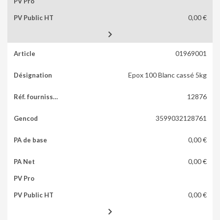
0,00 €

01969001
Epox 100 Blanc cassé 5kg
12876
3599032128761
0,00 €
0,00 €
0,00 €
