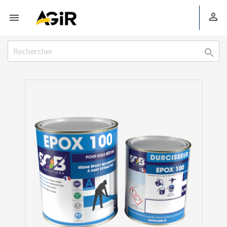


