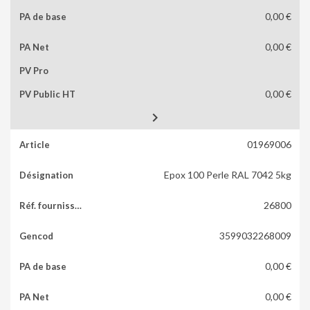
0,00 €
0,00 €
0,00 €

01969006
Epox 100 Perle RAL 7042 5kg
26800
3599032268009
0,00 €
0,00 €