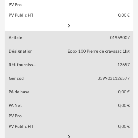
0,00 €

01969007
Epox 100 Pierre de crayssac 1kg
12657
3599031126577
0,00 €
0,00 €
0,00 €
