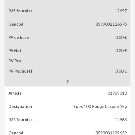
12657
3599032126576
0,00 €
0,00 €
0,00 €

01969010
Epox 100 Rouge basque 1kg
12963
3599031129639