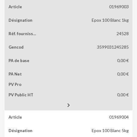
01969003
Epox 100 Blanc 1kg
24528
3599031245285
0,00 €
0,00 €
0,00 €

01969004
Epox 100 Blanc 5kg