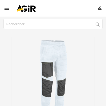


