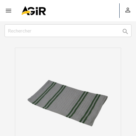


