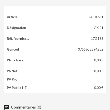
AG01631
GX 21
17G183
0755652294252
0,00 €
0,00 €
0,00 €
chat
Commentaires (0)