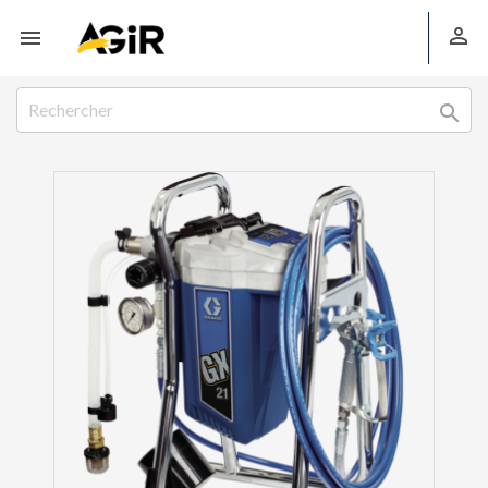


