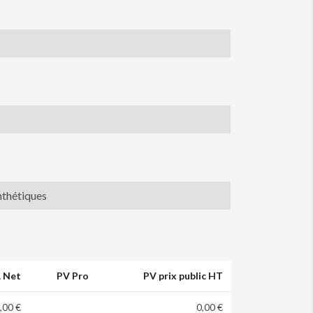
nthétiques
 Net
PV Pro
PV prix public HT
,00 €
0,00 €