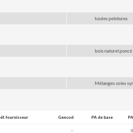
toutes peintures
bois naturel poncé
Mélanges soies sy
éf. fournisseur
Gencod
PA de base
PA
--
0