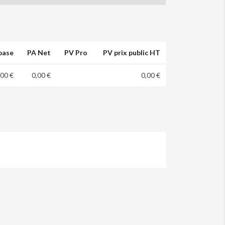
base
PA Net
PV Pro
PV prix public HT
,00 €
0,00 €
0,00 €