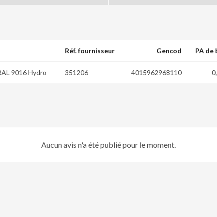
Réf. fournisseur
Gencod
PA de 
 RAL 9016 Hydro
351206
4015962968110
0
Aucun avis n'a été publié pour le moment.