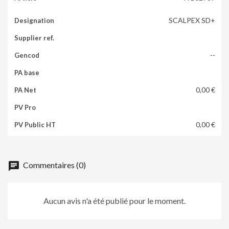
SCALPEX SD+
--
0,00 €
0,00 €
chat
Commentaires (0)
Aucun avis n'a été publié pour le moment.