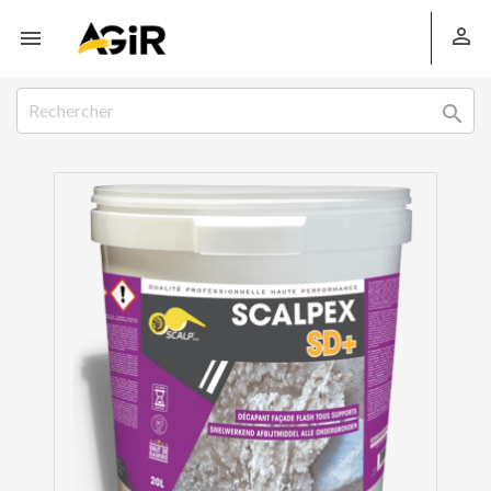


