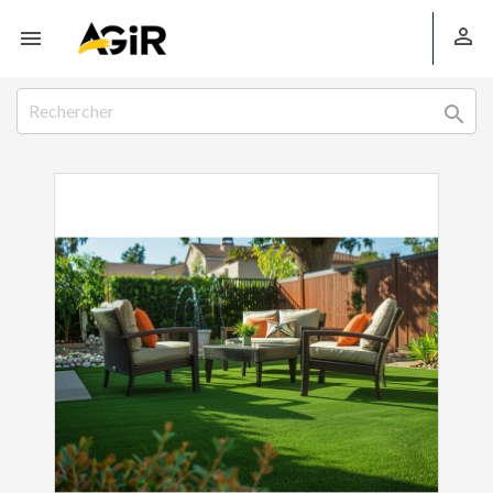


