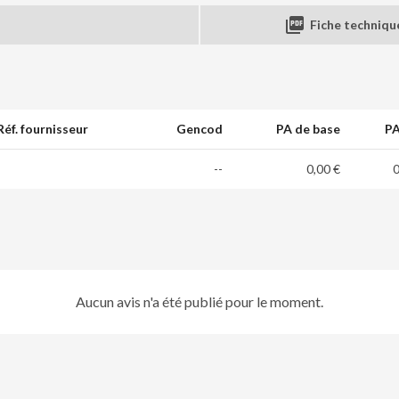

Fiche techniqu
Réf. fournisseur
Gencod
PA de base
PA
--
0,00 €
0
Aucun avis n'a été publié pour le moment.