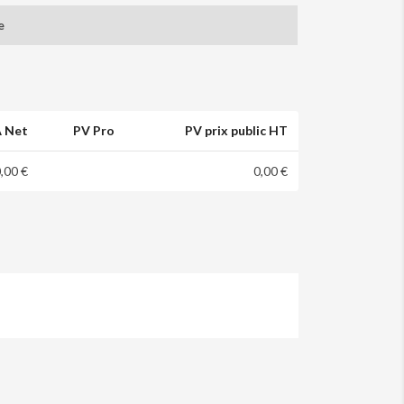
e
 Net
PV Pro
PV prix public HT
,00 €
0,00 €