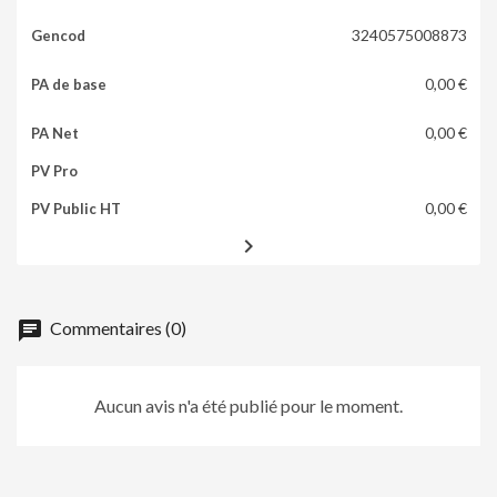
3240575008873
0,00 €
0,00 €
0,00 €

chat
Commentaires (0)
Aucun avis n'a été publié pour le moment.