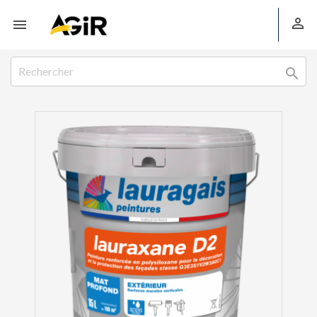


