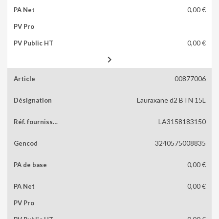
0,00 €
0,00 €

00877006
Lauraxane d2 BTN 15L
LA3158183150
3240575008835
0,00 €
0,00 €