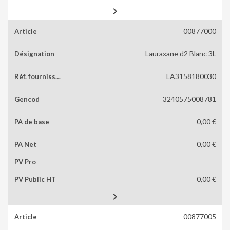

00877000
Lauraxane d2 Blanc 3L
LA3158180030
3240575008781
0,00 €
0,00 €
0,00 €

00877005