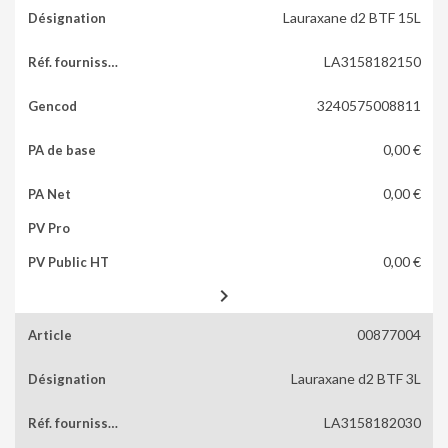
Lauraxane d2 BTF 15L
LA3158182150
3240575008811
0,00 €
0,00 €
0,00 €

00877004
Lauraxane d2 BTF 3L
LA3158182030