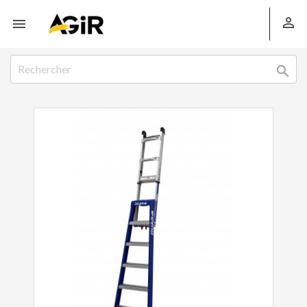


