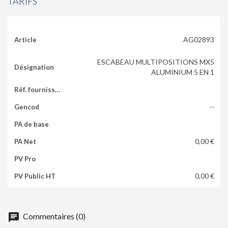
TARIFS
AG02893
ESCABEAU MULTIPOSITIONS MX5
ALUMINIUM 5 EN 1
--
0,00 €
0,00 €
chat
Commentaires (0)