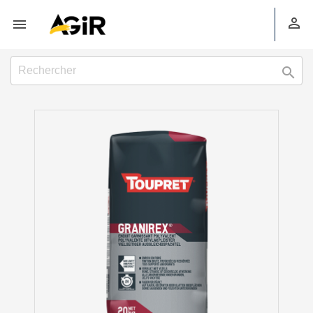


