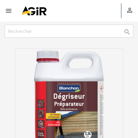


