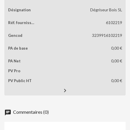
Dégriseur Bois 5L
6102219
3239916102219
0,00 €
0,00 €
0,00 €

chat
Commentaires (0)