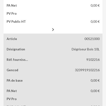
0,00 €
0,00 €

00521000
Dégriseur Bois 10L
9102216
3239919102216
0,00 €
0,00 €