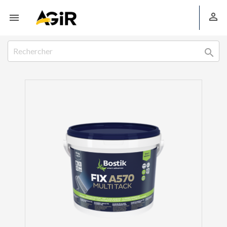


