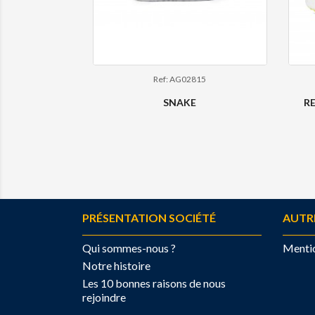
Ref: AG02815
SNAKE
R
PRÉSENTATION SOCIÉTÉ
AUTR
Qui sommes-nous ?
Mentio
Notre histoire
Les 10 bonnes raisons de nous
rejoindre