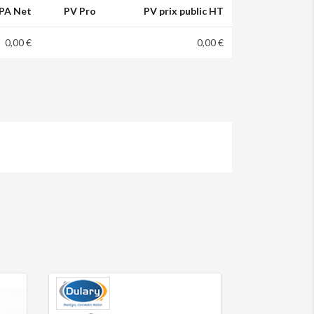
PA Net
PV Pro
PV prix public HT
0,00 €
0,00 €