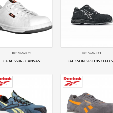
Ref: AG02379
Ref: AG02784
CHAUSSURE CANVAS
JACKSON S ESD 3S CI FO 