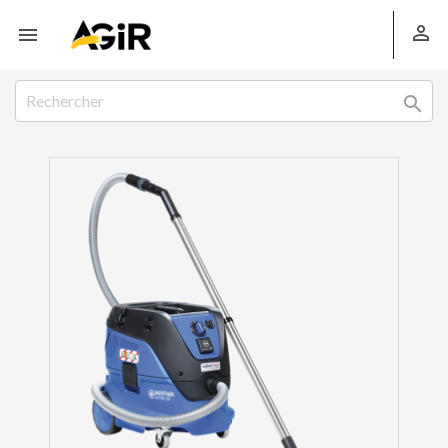


