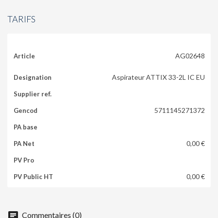
TARIFS
AG02648
Aspirateur ATTIX 33-2L IC EU
5711145271372
0,00 €
0,00 €
chat
Commentaires (0)