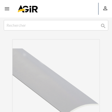


