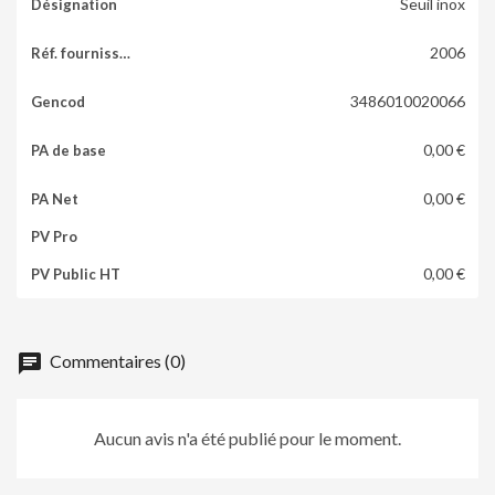
Seuil inox
2006
3486010020066
0,00 €
0,00 €
0,00 €
chat
Commentaires (0)
Aucun avis n'a été publié pour le moment.