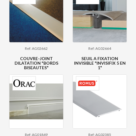
Ref: AG02662
Ref: AG02664
COUVRE-JOINT
SEUIL A FIXATION
DILATATION "BORDS
INVISIBLE "INVISIFIX 5 EN
BISEAUTES"
1"
Ref: AG01849
Ref: AG02385