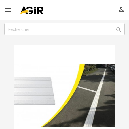


