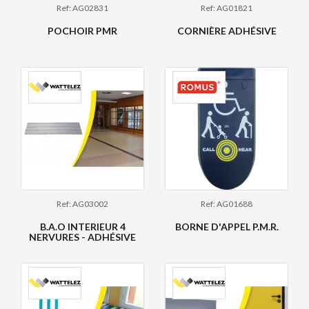
Ref: AG02831
Ref: AG01821
POCHOIR PMR
CORNIÈRE ADHÉSIVE
Ref: AG03002
Ref: AG01688
B.A.O INTERIEUR 4
BORNE D'APPEL P.M.R.
NERVURES - ADHÉSIVE