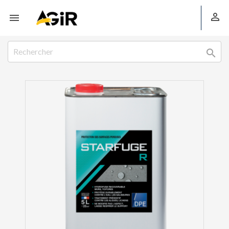


