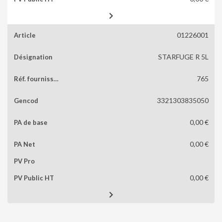

01226001
STARFUGE R 5L
765
3321303835050
0,00 €
0,00 €
0,00 €
