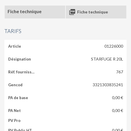
Fiche technique

Fiche technique
TARIFS
01226000
STARFUGE R 20L
767
3321303835241
0,00 €
0,00 €
0,00 €