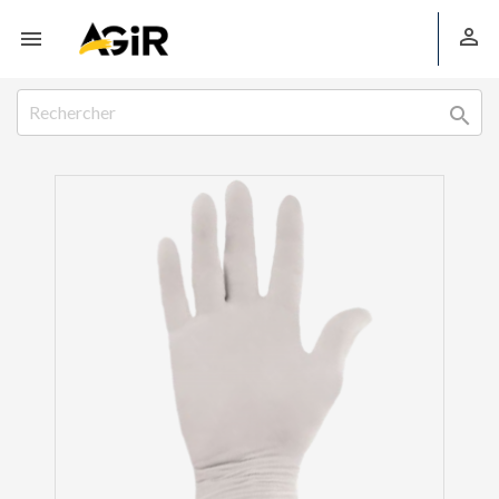


